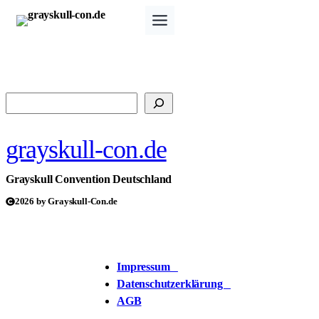
Zum
Inhalt
springen
Suchen
grayskull-con.de
Grayskull Convention Deutschland
2026 by Grayskull-Con.de
Impressum
Datenschutzerklärung
AGB