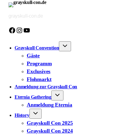
Zum
Inhalt
grayskull-con.de
springen
Facebook
Instagram
YouTube
Grayskull Convention
Gäste
Programm
Exclusives
Flohmarkt
Anmeldung zur Grayskull Con
Eternia Gathering
Anmeldung Eternia
History
Grayskull Con 2025
Grayskull Con 2024