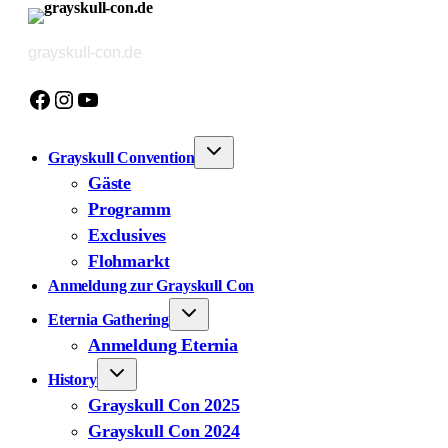
Zum
Inhalt
grayskull-con.de
springen
Facebook
Instagram
YouTube
Grayskull Convention
Gäste
Programm
Exclusives
Flohmarkt
Anmeldung zur Grayskull Con
Eternia Gathering
Anmeldung Eternia
History
Grayskull Con 2025
Grayskull Con 2024