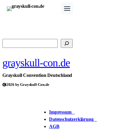
Zum
Inhalt
springen
Suchen
grayskull-con.de
Grayskull Convention Deutschland
2026 by Grayskull-Con.de
Impressum
Datenschutzerklärung
AGB