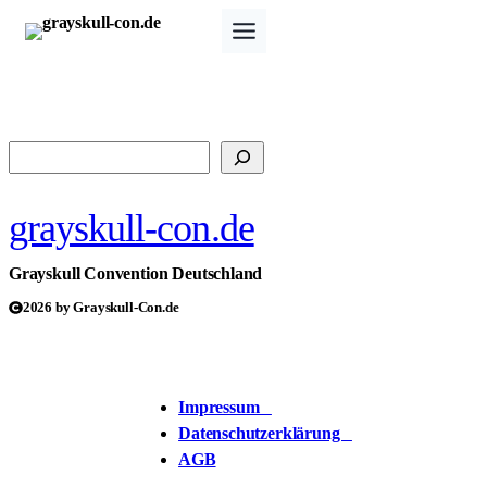
Zum
Inhalt
springen
Suchen
grayskull-con.de
Grayskull Convention Deutschland
2026 by Grayskull-Con.de
Impressum
Datenschutzerklärung
AGB