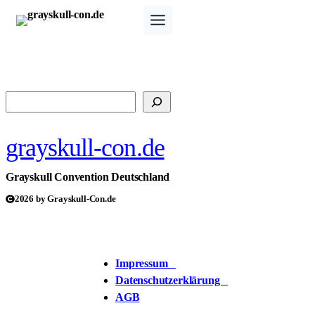
Zum
Inhalt
springen
Suchen
grayskull-con.de
Grayskull Convention Deutschland
2026 by Grayskull-Con.de
Impressum
Datenschutzerklärung
AGB