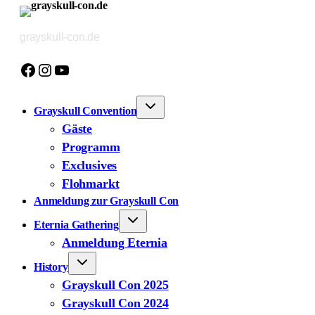
Zum
Inhalt
grayskull-con.de
springen
Facebook
Instagram
YouTube
Grayskull Convention
Gäste
Programm
Exclusives
Flohmarkt
Anmeldung zur Grayskull Con
Eternia Gathering
Anmeldung Eternia
History
Grayskull Con 2025
Grayskull Con 2024