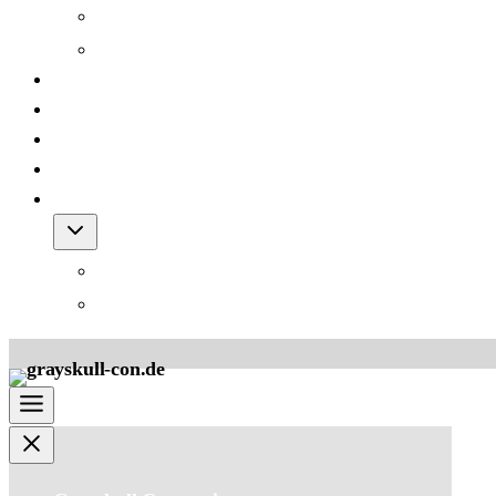
Grayskull Con 2012
Grayskull Con 2011
Team
FAQ
Friends
Downloads
Shop
Warenkorb
AGB für den Shop