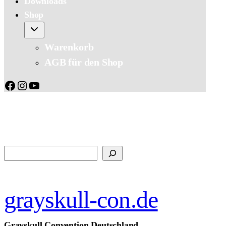
Downloads
Shop
Warenkorb
AGB für den Shop
Facebook
Instagram
YouTube
Suchen
grayskull-con.de
Grayskull Convention Deutschland