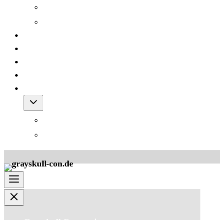
Grayskull Con 2012
Grayskull Con 2011
Team
FAQ
Friends
Downloads
Shop
Warenkorb
AGB für den Shop