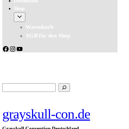
Downloads
Shop
Warenkorb
AGB für den Shop
Facebook
Instagram
YouTube
Suchen
grayskull-con.de
Grayskull Convention Deutschland