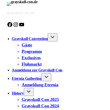
Zum
Inhalt
grayskull-con.de
springen
Facebook
Instagram
YouTube
Grayskull Convention
Gäste
Programm
Exclusives
Flohmarkt
Anmeldung zur Grayskull Con
Eternia Gathering
Anmeldung Eternia
History
Grayskull Con 2025
Grayskull Con 2024