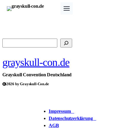
Zum
Inhalt
springen
Suchen
grayskull-con.de
Grayskull Convention Deutschland
2026 by Grayskull-Con.de
Impressum
Datenschutzerklärung
AGB