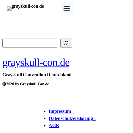
Zum
Inhalt
springen
Suchen
grayskull-con.de
Grayskull Convention Deutschland
2026 by Grayskull-Con.de
Impressum
Datenschutzerklärung
AGB