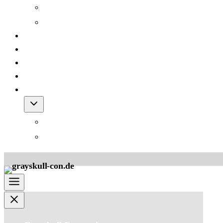
Grayskull Con 2012
Grayskull Con 2011
Team
FAQ
Friends
Downloads
Shop
Warenkorb
AGB für den Shop