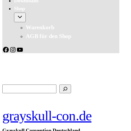
Downloads
Shop
Warenkorb
AGB für den Shop
Facebook
Instagram
YouTube
Suchen
grayskull-con.de
Grayskull Convention Deutschland