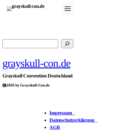
Zum
Inhalt
springen
Suchen
grayskull-con.de
Grayskull Convention Deutschland
2026 by Grayskull-Con.de
Impressum
Datenschutzerklärung
AGB