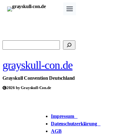
Zum
Inhalt
springen
Suchen
grayskull-con.de
Grayskull Convention Deutschland
2026 by Grayskull-Con.de
Impressum
Datenschutzerklärung
AGB