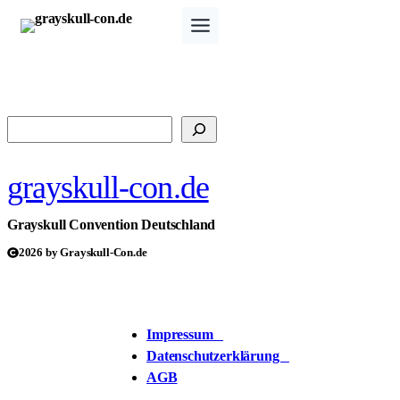
Zum
Inhalt
springen
Suchen
grayskull-con.de
Grayskull Convention Deutschland
2026 by Grayskull-Con.de
Impressum
Datenschutzerklärung
AGB