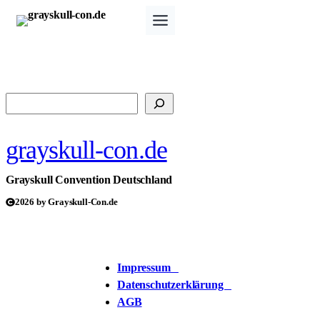
Zum
Inhalt
springen
Suchen
grayskull-con.de
Grayskull Convention Deutschland
2026 by Grayskull-Con.de
Impressum
Datenschutzerklärung
AGB