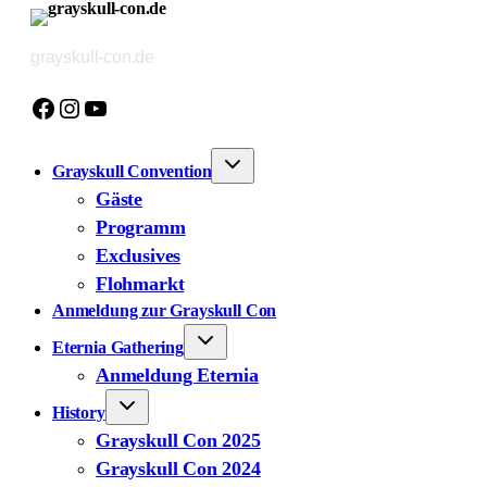
Zum
Inhalt
grayskull-con.de
springen
Facebook
Instagram
YouTube
Grayskull Convention
Gäste
Programm
Exclusives
Flohmarkt
Anmeldung zur Grayskull Con
Eternia Gathering
Anmeldung Eternia
History
Grayskull Con 2025
Grayskull Con 2024