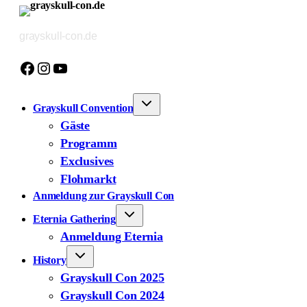
Zum
Inhalt
grayskull-con.de
springen
Facebook
Instagram
YouTube
Grayskull Convention
Gäste
Programm
Exclusives
Flohmarkt
Anmeldung zur Grayskull Con
Eternia Gathering
Anmeldung Eternia
History
Grayskull Con 2025
Grayskull Con 2024