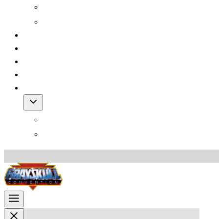
Grayskull Con 2012
Grayskull Con 2011
Team
FAQ
Friends
Downloads
Shop
Warenkorb
AGB für den Shop