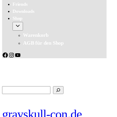
Friends
Downloads
Shop
Warenkorb
AGB für den Shop
Facebook
Instagram
YouTube
Suchen
grayskull-con.de