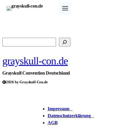
Zum
Inhalt
springen
Suchen
grayskull-con.de
Grayskull Convention Deutschland
2026 by Grayskull-Con.de
Impressum
Datenschutzerklärung
AGB