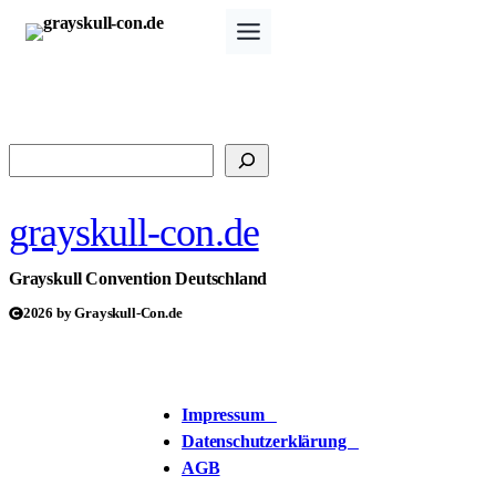
Zum
Inhalt
springen
Suchen
grayskull-con.de
Grayskull Convention Deutschland
2026 by Grayskull-Con.de
Impressum
Datenschutzerklärung
AGB