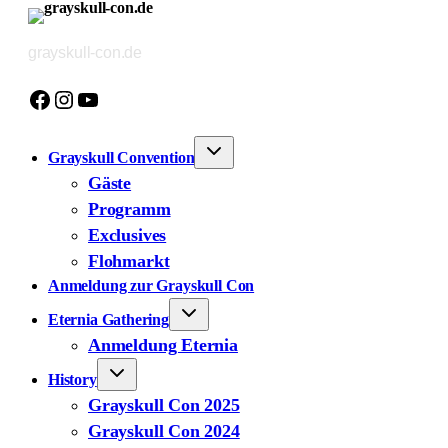
Zum
Inhalt
grayskull-con.de
springen
Facebook
Instagram
YouTube
Grayskull Convention
Gäste
Programm
Exclusives
Flohmarkt
Anmeldung zur Grayskull Con
Eternia Gathering
Anmeldung Eternia
History
Grayskull Con 2025
Grayskull Con 2024