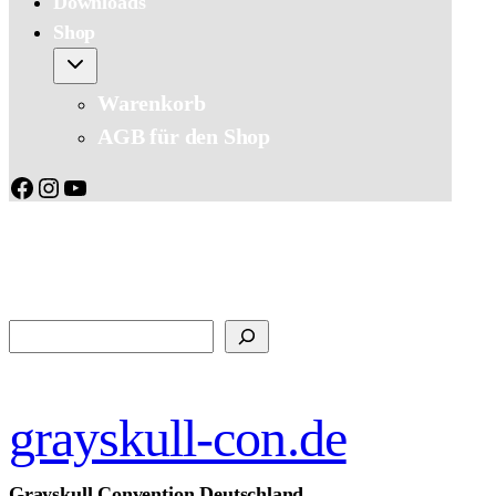
Downloads
Shop
Warenkorb
AGB für den Shop
Facebook
Instagram
YouTube
Suchen
grayskull-con.de
Grayskull Convention Deutschland