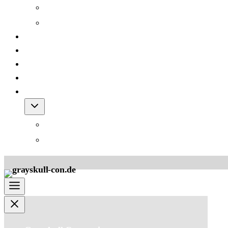
Grayskull Con 2012
Grayskull Con 2011
Team
FAQ
Friends
Downloads
Shop
Warenkorb
AGB für den Shop