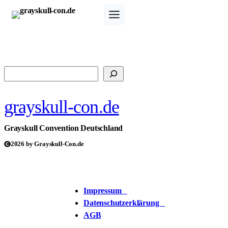
Zum
Inhalt
springen
Suchen
grayskull-con.de
Grayskull Convention Deutschland
2026 by Grayskull-Con.de
Impressum
Datenschutzerklärung
AGB