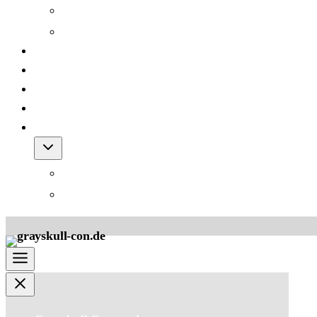
Grayskull Con 2012
Grayskull Con 2011
Team
FAQ
Friends
Downloads
Shop
Warenkorb
AGB für den Shop