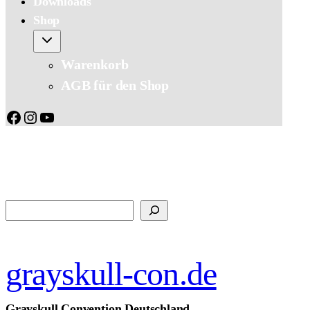
Downloads
Shop
Warenkorb
AGB für den Shop
Facebook
Instagram
YouTube
Suchen
grayskull-con.de
Grayskull Convention Deutschland