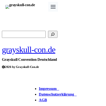
Zum
Inhalt
springen
Suchen
grayskull-con.de
Grayskull Convention Deutschland
2026 by Grayskull-Con.de
Impressum
Datenschutzerklärung
AGB