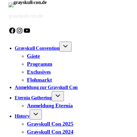
Zum
Inhalt
grayskull-con.de
springen
Facebook
Instagram
YouTube
Grayskull Convention
Gäste
Programm
Exclusives
Flohmarkt
Anmeldung zur Grayskull Con
Eternia Gathering
Anmeldung Eternia
History
Grayskull Con 2025
Grayskull Con 2024