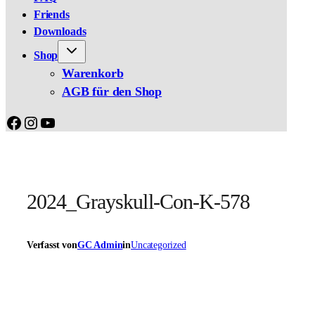
Friends
Downloads
Shop
Warenkorb
AGB für den Shop
Facebook
Instagram
YouTube
2024_Grayskull-Con-K-578
Verfasst von
GC Admin
in
Uncategorized